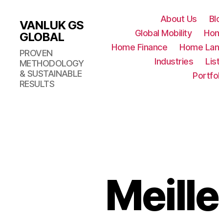
About Us
Bl
VANLUK GS
Global Mobility
Ho
GLOBAL
Home Finance
Home Lan
PROVEN
Industries
Lis
METHODOLOGY
& SUSTAINABLE
Portfo
RESULTS
Meille