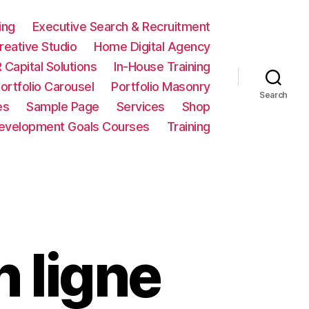
ing
Executive Search & Recruitment
eative Studio
Home Digital Agency
 Capital Solutions
In-House Training
ortfolio Carousel
Portfolio Masonry
Search
es
Sample Page
Services
Shop
Development Goals Courses
Training
n ligne