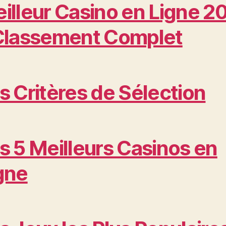
illeur Casino en Ligne 2
Classement Complet
s Critères de Sélection
s 5 Meilleurs Casinos en
gne