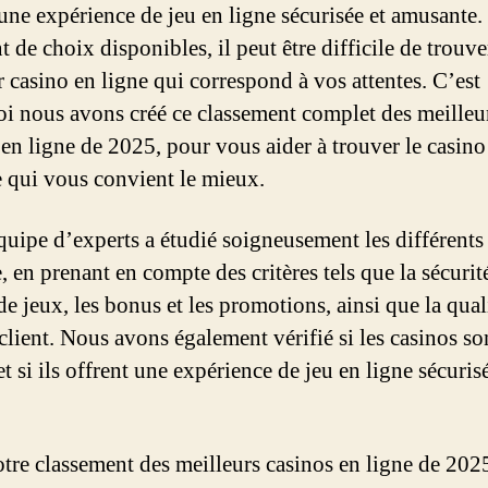
 une expérience de jeu en ligne sécurisée et amusante.
t de choix disponibles, il peut être difficile de trouve
r casino en ligne qui correspond à vos attentes. C’est
i nous avons créé ce classement complet des meilleu
 en ligne de 2025, pour vous aider à trouver le casino
e qui vous convient le mieux.
quipe d’experts a étudié soigneusement les différents
, en prenant en compte des critères tels que la sécurité
de jeux, les bonus et les promotions, ainsi que la qual
client. Nous avons également vérifié si les casinos so
t si ils offrent une expérience de jeu en ligne sécurisé
otre classement des meilleurs casinos en ligne de 202