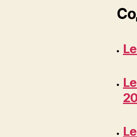
Со
Le
Le
2
Le