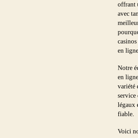
offrant
avec tan
meilleu
pourquo
casinos
en lign
Notre é
en ligne
variété 
service 
légaux e
fiable.
Voici n