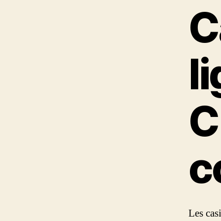
C
l
C
c
Les casi