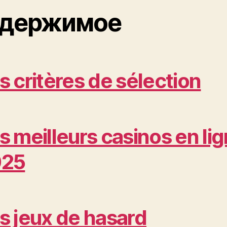
держимое
s critères de sélection
s meilleurs casinos en li
025
s jeux de hasard