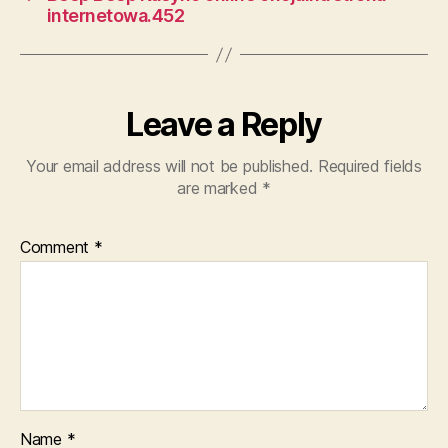
internetowa.452
Leave a Reply
Your email address will not be published.
Required fields
are marked
*
Comment
*
Name
*