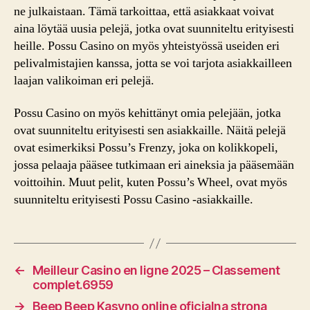
ne julkaistaan. Tämä tarkoittaa, että asiakkaat voivat
aina löytää uusia pelejä, jotka ovat suunniteltu erityisesti
heille. Possu Casino on myös yhteistyössä useiden eri
pelivalmistajien kanssa, jotta se voi tarjota asiakkailleen
laajan valikoiman eri pelejä.
Possu Casino on myös kehittänyt omia pelejään, jotka
ovat suunniteltu erityisesti sen asiakkaille. Näitä pelejä
ovat esimerkiksi Possu’s Frenzy, joka on kolikkopeli,
jossa pelaaja pääsee tutkimaan eri aineksia ja pääsemään
voittoihin. Muut pelit, kuten Possu’s Wheel, ovat myös
suunniteltu erityisesti Possu Casino -asiakkaille.
←
Meilleur Casino en ligne 2025 – Classement
complet.6959
→
Beep Beep Kasyno online oficjalna strona