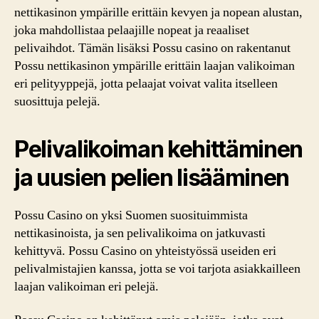
nettikasinon ympärille erittäin kevyen ja nopean alustan,
joka mahdollistaa pelaajille nopeat ja reaaliset
pelivaihdot. Tämän lisäksi Possu casino on rakentanut
Possu nettikasinon ympärille erittäin laajan valikoiman
eri pelityyppejä, jotta pelaajat voivat valita itselleen
suosittuja pelejä.
Pelivalikoiman kehittäminen
ja uusien pelien lisääminen
Possu Casino on yksi Suomen suosituimmista
nettikasinoista, ja sen pelivalikoima on jatkuvasti
kehittyvä. Possu Casino on yhteistyössä useiden eri
pelivalmistajien kanssa, jotta se voi tarjota asiakkailleen
laajan valikoiman eri pelejä.