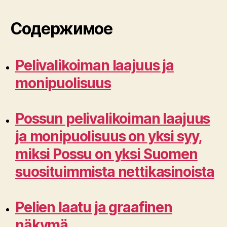
Содержимое
Pelivalikoiman laajuus ja
monipuolisuus
Possun pelivalikoiman laajuus
ja monipuolisuus on yksi syy,
miksi Possu on yksi Suomen
suosituimmista nettikasinoista
Pelien laatu ja graafinen
näkymä