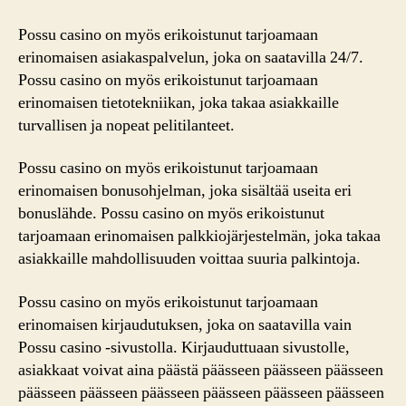
Possu casino on myös erikoistunut tarjoamaan
erinomaisen asiakaspalvelun, joka on saatavilla 24/7.
Possu casino on myös erikoistunut tarjoamaan
erinomaisen tietotekniikan, joka takaa asiakkaille
turvallisen ja nopeat pelitilanteet.
Possu casino on myös erikoistunut tarjoamaan
erinomaisen bonusohjelman, joka sisältää useita eri
bonuslähde. Possu casino on myös erikoistunut
tarjoamaan erinomaisen palkkiojärjestelmän, joka takaa
asiakkaille mahdollisuuden voittaa suuria palkintoja.
Possu casino on myös erikoistunut tarjoamaan
erinomaisen kirjaudutuksen, joka on saatavilla vain
Possu casino -sivustolla. Kirjauduttuaan sivustolle,
asiakkaat voivat aina päästä päässeen päässeen päässeen
päässeen päässeen päässeen päässeen päässeen päässeen