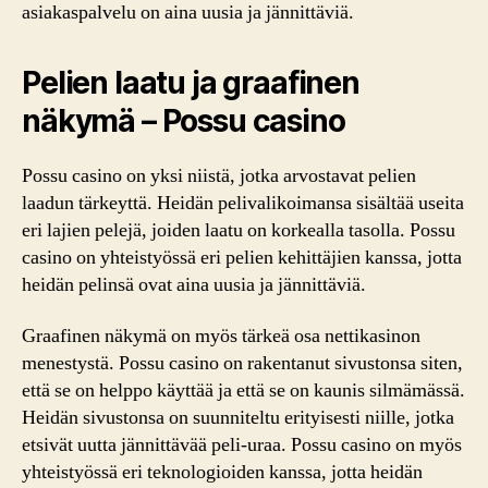
asiakaspalvelu on aina uusia ja jännittäviä.
Pelien laatu ja graafinen
näkymä – Possu casino
Possu casino on yksi niistä, jotka arvostavat pelien
laadun tärkeyttä. Heidän pelivalikoimansa sisältää useita
eri lajien pelejä, joiden laatu on korkealla tasolla. Possu
casino on yhteistyössä eri pelien kehittäjien kanssa, jotta
heidän pelinsä ovat aina uusia ja jännittäviä.
Graafinen näkymä on myös tärkeä osa nettikasinon
menestystä. Possu casino on rakentanut sivustonsa siten,
että se on helppo käyttää ja että se on kaunis silmämässä.
Heidän sivustonsa on suunniteltu erityisesti niille, jotka
etsivät uutta jännittävää peli-uraa. Possu casino on myös
yhteistyössä eri teknologioiden kanssa, jotta heidän