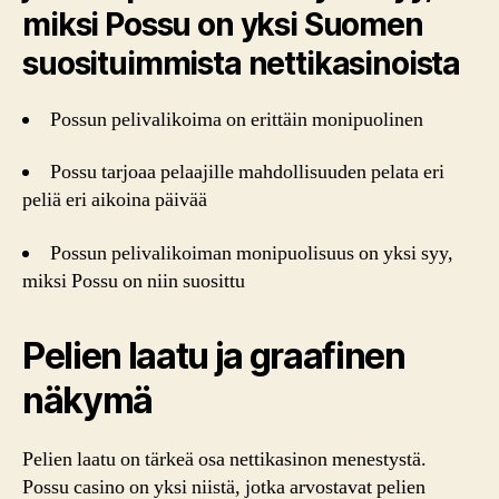
miksi Possu on yksi Suomen
suosituimmista nettikasinoista
Possun pelivalikoima on erittäin monipuolinen
Possu tarjoaa pelaajille mahdollisuuden pelata eri
peliä eri aikoina päivää
Possun pelivalikoiman monipuolisuus on yksi syy,
miksi Possu on niin suosittu
Pelien laatu ja graafinen
näkymä
Pelien laatu on tärkeä osa nettikasinon menestystä.
Possu casino on yksi niistä, jotka arvostavat pelien