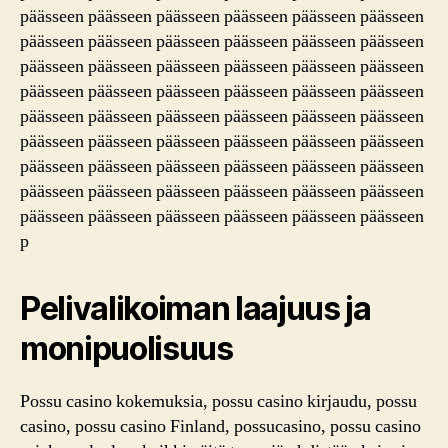
päässeen päässeen päässeen päässeen päässeen päässeen
päässeen päässeen päässeen päässeen päässeen päässeen
päässeen päässeen päässeen päässeen päässeen päässeen
päässeen päässeen päässeen päässeen päässeen päässeen
päässeen päässeen päässeen päässeen päässeen päässeen
päässeen päässeen päässeen päässeen päässeen päässeen
päässeen päässeen päässeen päässeen päässeen päässeen
päässeen päässeen päässeen päässeen päässeen päässeen
päässeen päässeen päässeen päässeen päässeen päässeen
p
Pelivalikoiman laajuus ja
monipuolisuus
Possu casino kokemuksia, possu casino kirjaudu, possu
casino, possu casino Finland, possucasino, possu casino