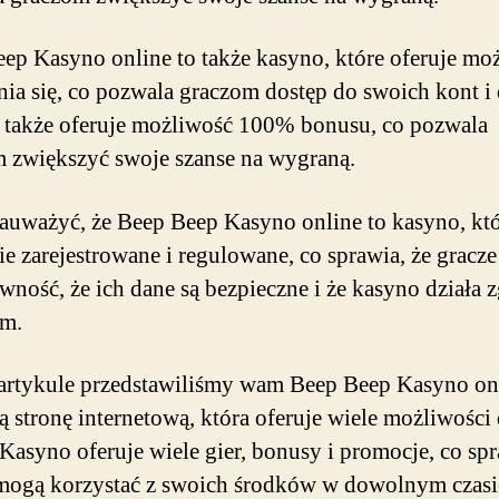
ep Kasyno online to także kasyno, które oferuje mo
ia się, co pozwala graczom dostęp do swoich kont i
także oferuje możliwość 100% bonusu, co pozwala
 zwiększyć swoje szanse na wygraną.
auważyć, że Beep Beep Kasyno online to kasyno, któr
nie zarejestrowane i regulowane, co sprawia, że gracz
wność, że ich dane są bezpieczne i że kasyno działa 
em.
rtykule przedstawiliśmy wam Beep Beep Kasyno onl
ną stronę internetową, która oferuje wiele możliwości 
 Kasyno oferuje wiele gier, bonusy i promocje, co spr
mogą korzystać z swoich środków w dowolnym czasi