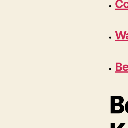
Co
Wa
Be
B