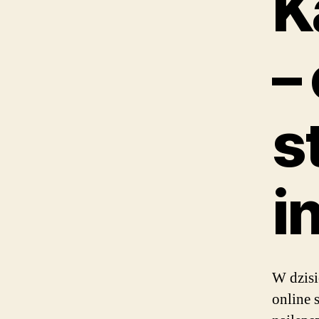
K
–
s
i
W dzisi
online 