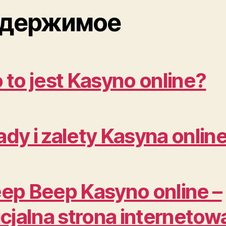
держимое
 to jest Kasyno online?
dy i zalety Kasyna onlin
ep Beep Kasyno online –
icjalna strona internetow