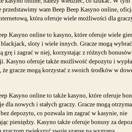
ze kasyno online, należy wiedzieć, co szukać. W tym
e przedstawimy wam Beep Beep Kasyno online, oficj
internetową, która oferuje wiele możliwości dla gracz
ep Kasyno online to kasyno, które oferuje wiele gie
, blackjack, sloty i wiele innych. Gracze mogą wybra
ą grę i zagrać w niej, korzystając z różnych bonusów
i. Kasyno oferuje także możliwość depozytu i wypła
, że gracze mogą korzystać z swoich środków w do
ep Kasyno online to także kasyno, które oferuje bon
e dla nowych i stałych graczy. Gracze mogą otrzyma
bez depozytu, co pozwala im zagrać w kasynie, nie
jąc pieniędzy. Kasyno także oferuje bonusy za depoz
 graczom zwiększyć swoje szanse na wygraną.