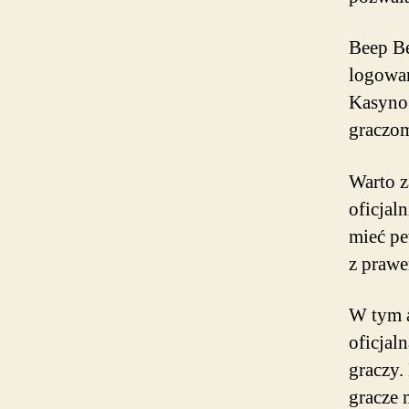
Beep Be
logowan
Kasyno 
graczom
Warto z
oficjal
mieć pe
z praw
W tym a
oficjal
graczy.
gracze 