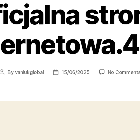
ficjalna stro
ternetowa.
By
vanlukglobal
15/06/2025
No Comment
Post
Post
author
date