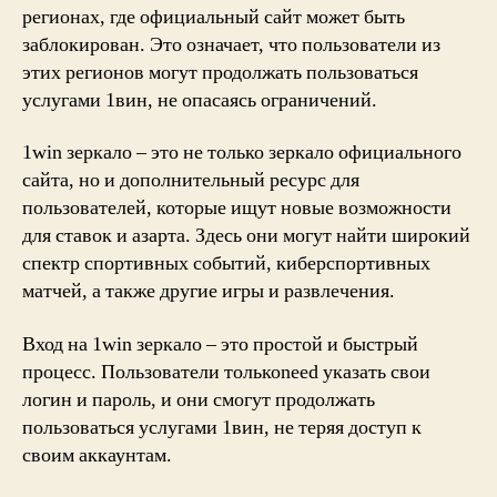
регионах, где официальный сайт может быть
заблокирован. Это означает, что пользователи из
этих регионов могут продолжать пользоваться
услугами 1вин, не опасаясь ограничений.
1win зеркало – это не только зеркало официального
сайта, но и дополнительный ресурс для
пользователей, которые ищут новые возможности
для ставок и азарта. Здесь они могут найти широкий
спектр спортивных событий, киберспортивных
матчей, а также другие игры и развлечения.
Вход на 1win зеркало – это простой и быстрый
процесс. Пользователи толькоneed указать свои
логин и пароль, и они смогут продолжать
пользоваться услугами 1вин, не теряя доступ к
своим аккаунтам.