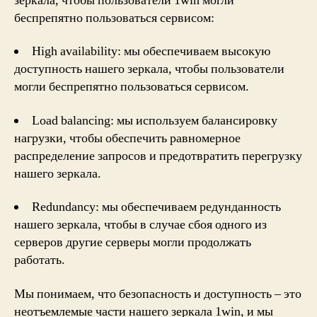
зеркала, чтобы пользователи 1win могли
беспрепятно пользоваться сервисом:
High availability: мы обеспечиваем высокую
доступность нашего зеркала, чтобы пользователи
могли беспрепятно пользоваться сервисом.
Load balancing: мы используем балансировку
нагрузки, чтобы обеспечить равномерное
распределение запросов и предотвратить перегрузку
нашего зеркала.
Redundancy: мы обеспечиваем редунданность
нашего зеркала, чтобы в случае сбоя одного из
серверов другие серверы могли продолжать
работать.
Мы понимаем, что безопасность и доступность – это
неотъемлемые части нашего зеркала 1win, и мы