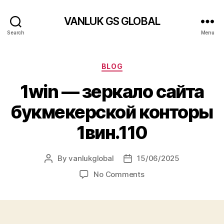
VANLUK GS GLOBAL
Search
Menu
Categories
BLOG
1win — зеркало сайта
букмекерской конторы
1вин.110
By
vanlukglobal
15/06/2025
Post
Post
author
date
on
No Comments
1win
—
зеркало
сайта