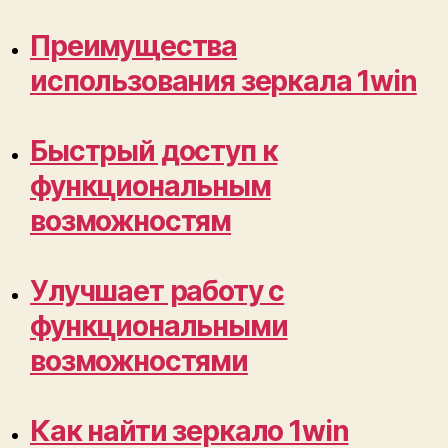
Преимущества
использования зеркала 1win
Быстрый доступ к
функциональным
возможностям
Улучшает работу с
функциональными
возможностями
Как найти зеркало 1win