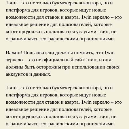
1вин – это не только букмекерская контора, но и
платформа для игроков, которые ищут новые
возможности для ставок и азарта. 1win зеркало – это
идеальное решение для пользователей, которые
хотят продолжать пользоваться услугами 1вин, не
ограничиваясь географическими ограничениями.
Важно! Пользователи должны помнить, что 1win
зеркало – это не официальный сайт 1вин, и они
должны быть осторожны при использовании своих
аккаунтов и данных.
1вин – это не только букмекерская контора, но и
платформа для игроков, которые ищут новые
возможности для ставок и азарта. 1win зеркало – это
идеальное решение для пользователей, которые
хотят продолжать пользоваться услугами 1вин, не
ограничиваясь географическими ограничениями.