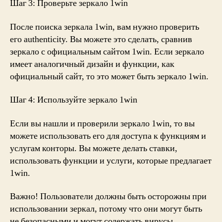
Шаг 3: Проверьте зеркало 1win
После поиска зеркала 1win, вам нужно проверить
его authenticity. Вы можете это сделать, сравнив
зеркало с официальным сайтом 1win. Если зеркало
имеет аналогичный дизайн и функции, как
официальный сайт, то это может быть зеркало 1win.
Шаг 4: Используйте зеркало 1win
Если вы нашли и проверили зеркало 1win, то вы
можете использовать его для доступа к функциям и
услугам конторы. Вы можете делать ставки,
использовать функции и услуги, которые предлагает
1win.
Важно! Пользователи должны быть осторожны при
использовании зеркал, потому что они могут быть
не безопасными и могут содержать вирусы.