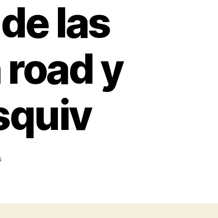
 de las
 road y
esquiv
on
s
El
camino
hacia
la
fortuna