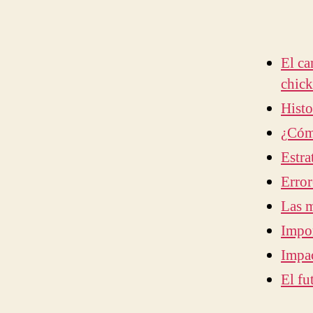
El ca
chick
Histo
¿Cómo
Estra
Error
Las m
Impor
Impac
El fu