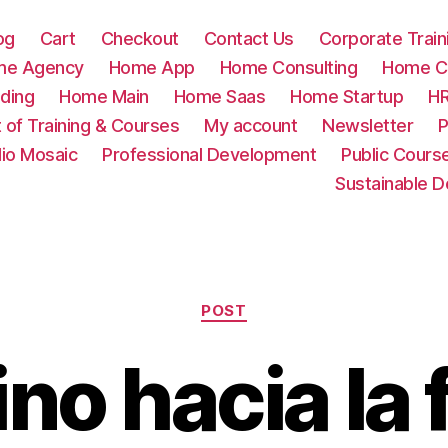
og
Cart
Checkout
Contact Us
Corporate Train
me Agency
Home App
Home Consulting
Home Cr
ding
Home Main
Home Saas
Home Startup
HR
t of Training & Courses
My account
Newsletter
P
lio Mosaic
Professional Development
Public Cours
Sustainable 
Categories
POST
no hacia la