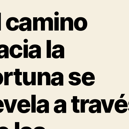
l camino
acia la
ortuna se
evela a trav