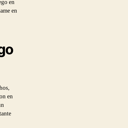
uego en
ñame en
ego
hos,
ron en
un
tante