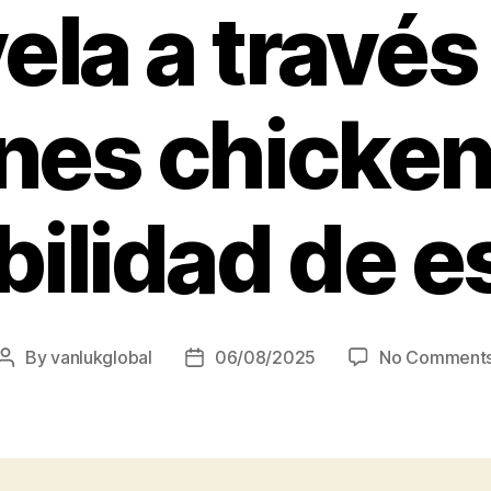
ela a través
nes chicken
bilidad de 
By
vanlukglobal
06/08/2025
No Comment
Post
Post
author
date