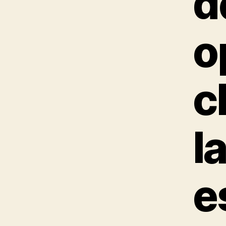
d
o
c
l
e