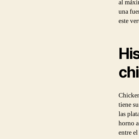
al máxi
una fue
este ve
His
ch
Chicken
tiene s
las plat
horno a
entre e