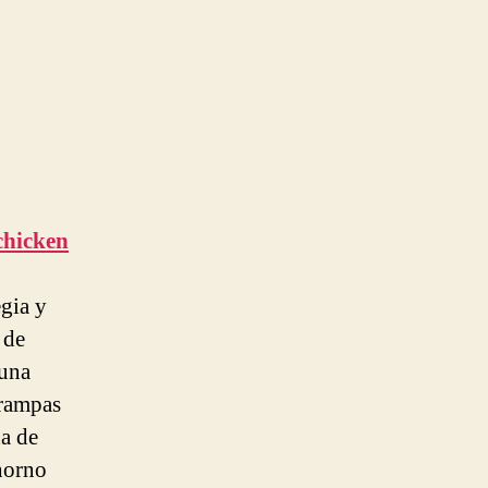
chicken
gia y
 de
 una
trampas
da de
horno