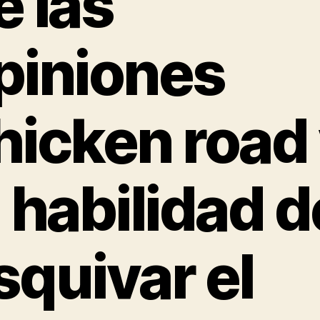
e las
piniones
hicken road
a habilidad d
squivar el