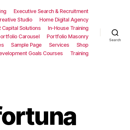
ing
Executive Search & Recruitment
eative Studio
Home Digital Agency
 Capital Solutions
In-House Training
ortfolio Carousel
Portfolio Masonry
Search
es
Sample Page
Services
Shop
Development Goals Courses
Training
 fortuna