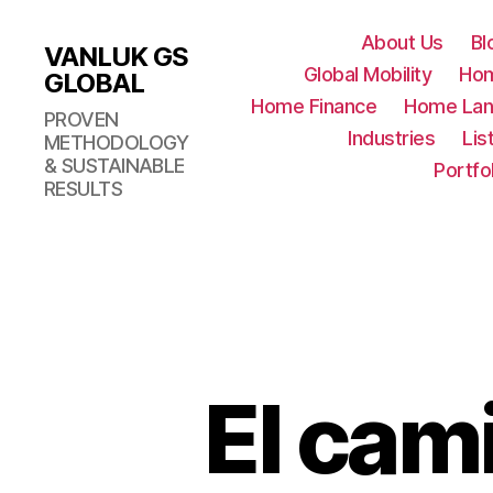
About Us
Bl
VANLUK GS
Global Mobility
Ho
GLOBAL
Home Finance
Home Lan
PROVEN
Industries
Lis
METHODOLOGY
& SUSTAINABLE
Portfo
RESULTS
El cami