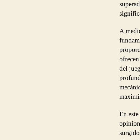
superad
signifi
A medid
fundame
proporc
ofrecen
del jueg
profund
mecánic
maximiz
En este 
opinion
surgido