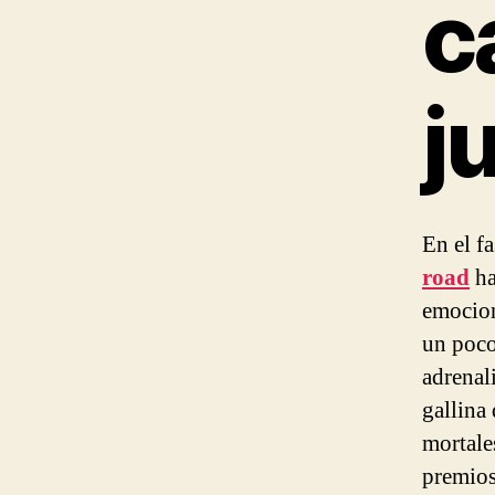
c
j
En el f
road
ha
emocion
un poco
adrenal
gallina
mortale
premios