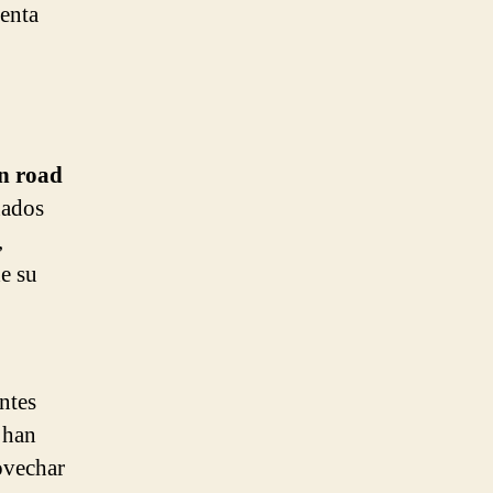
menta
n road
nados
,
e su
entes
 han
ovechar