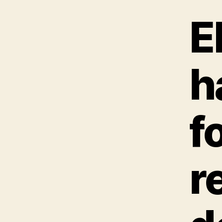
E
h
f
r