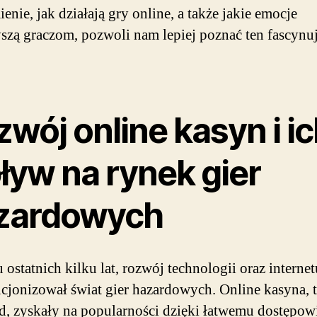
enie, jak działają gry online, a także jakie emocje
szą graczom, pozwoli nam lepiej poznać ten fascynu
wój online kasyn i i
ływ na rynek gier
zardowych
 ostatnich kilku lat, rozwój technologii oraz internet
cjonizował świat gier hazardowych. Online kasyna, t
d, zyskały na popularności dzięki łatwemu dostępow