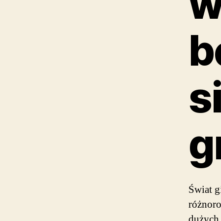
w
b
s
g
Świat g
różnoro
dużych 