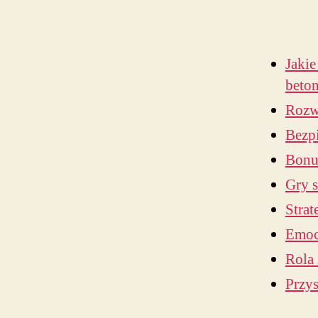
Jakie
beton
Rozwó
Bezp
Bonu
Gry s
Strat
Emocj
Rola 
Przys