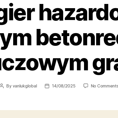
gier hazar
ym betonre
luczowym g
By
vanlukglobal
14/08/2025
No Comment
Post
Post
author
date