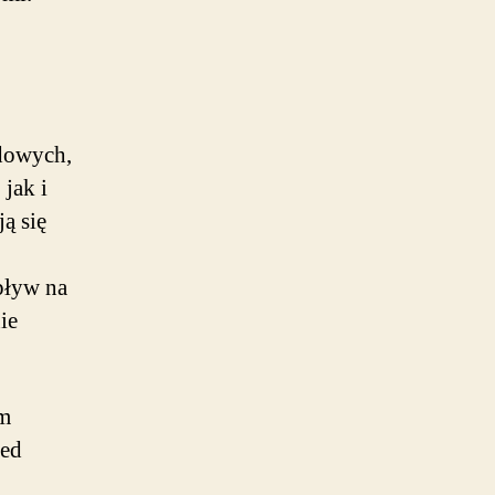
rdowych,
jak i
ją się
pływ na
ie
ym
red