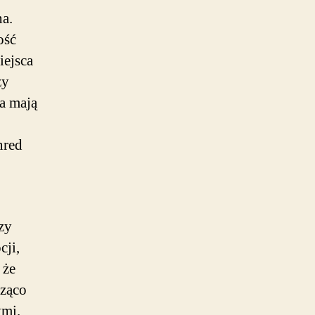
na.
ość
iejsca
zy
a mają
nred
zy
cji,
 że
cząco
ymi.