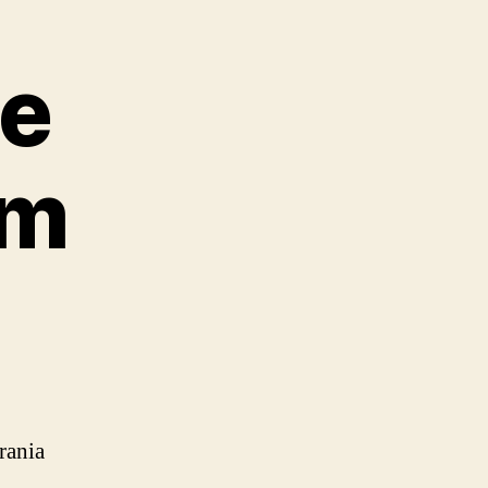
je
ym
rania