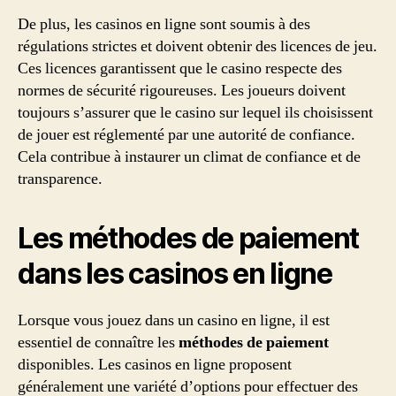
De plus, les casinos en ligne sont soumis à des
régulations strictes et doivent obtenir des licences de jeu.
Ces licences garantissent que le casino respecte des
normes de sécurité rigoureuses. Les joueurs doivent
toujours s’assurer que le casino sur lequel ils choisissent
de jouer est réglementé par une autorité de confiance.
Cela contribue à instaurer un climat de confiance et de
transparence.
Les méthodes de paiement
dans les casinos en ligne
Lorsque vous jouez dans un casino en ligne, il est
essentiel de connaître les
méthodes de paiement
disponibles. Les casinos en ligne proposent
généralement une variété d’options pour effectuer des