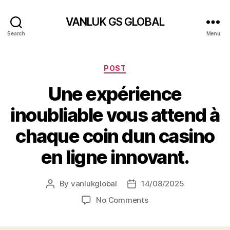
VANLUK GS GLOBAL
Search
Menu
Categories
POST
Une expérience
inoubliable vous attend à
chaque coin dun casino
en ligne innovant.
By
vanlukglobal
14/08/2025
Post
Post
author
date
on
No Comments
Une
expérience