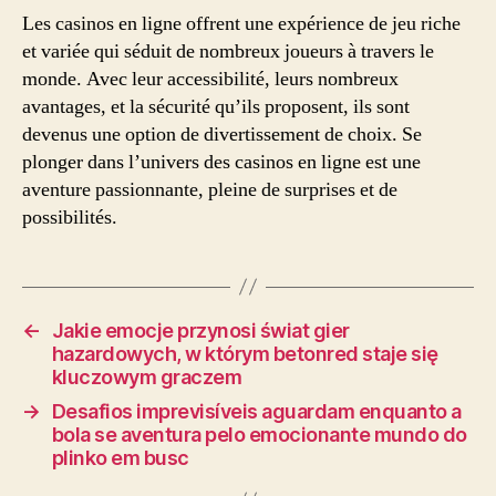
Les casinos en ligne offrent une expérience de jeu riche
et variée qui séduit de nombreux joueurs à travers le
monde. Avec leur accessibilité, leurs nombreux
avantages, et la sécurité qu’ils proposent, ils sont
devenus une option de divertissement de choix. Se
plonger dans l’univers des casinos en ligne est une
aventure passionnante, pleine de surprises et de
possibilités.
←
Jakie emocje przynosi świat gier
hazardowych, w którym betonred staje się
kluczowym graczem
→
Desafios imprevisíveis aguardam enquanto a
bola se aventura pelo emocionante mundo do
plinko em busc