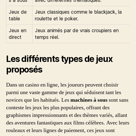
s à sous
avec différentes thématiques.
Jeux de
Jeux classiques comme le blackjack, la
table
roulette et le poker.
Jeux en
Jeux animés par de vrais croupiers en
direct
temps réel.
Les différents types de jeux
proposés
Dans un casino en ligne, les joueurs peuvent choisir
parmi une vaste gamme de jeux qui séduisent tant les
novices que les habitués. Les
machines à sous
sont sans
conteste les jeux les plus populaires, offrant des
graphismes impressionnants et des thèmes variés, allant
des aventures fantastiques aux films célèbres. Avec leurs
rouleaux et leurs lignes de paiement, ces jeux sont