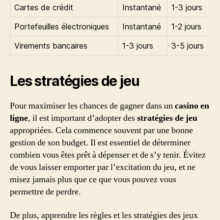
Cartes de crédit
Instantané
1-3 jours
Portefeuilles électroniques
Instantané
1-2 jours
Virements bancaires
1-3 jours
3-5 jours
Les stratégies de jeu
Pour maximiser les chances de gagner dans un
casino en
ligne
, il est important d’adopter des
stratégies de jeu
appropriées. Cela commence souvent par une bonne
gestion de son budget. Il est essentiel de déterminer
combien vous êtes prêt à dépenser et de s’y tenir. Évitez
de vous laisser emporter par l’excitation du jeu, et ne
misez jamais plus que ce que vous pouvez vous
permettre de perdre.
De plus, apprendre les règles et les stratégies des jeux