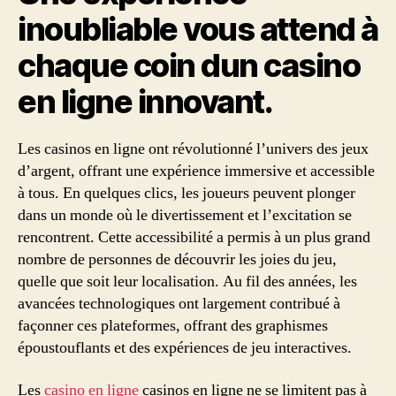
inoubliable vous attend à
chaque coin dun casino
en ligne innovant.
Les casinos en ligne ont révolutionné l’univers des jeux
d’argent, offrant une expérience immersive et accessible
à tous. En quelques clics, les joueurs peuvent plonger
dans un monde où le divertissement et l’excitation se
rencontrent. Cette accessibilité a permis à un plus grand
nombre de personnes de découvrir les joies du jeu,
quelle que soit leur localisation. Au fil des années, les
avancées technologiques ont largement contribué à
façonner ces plateformes, offrant des graphismes
époustouflants et des expériences de jeu interactives.
Les
casino en ligne
casinos en ligne ne se limitent pas à