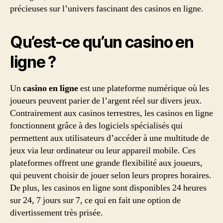
précieuses sur l’univers fascinant des casinos en ligne.
Qu’est-ce qu’un casino en
ligne ?
Un
casino en ligne
est une plateforme numérique où les
joueurs peuvent parier de l’argent réel sur divers jeux.
Contrairement aux casinos terrestres, les casinos en ligne
fonctionnent grâce à des logiciels spécialisés qui
permettent aux utilisateurs d’accéder à une multitude de
jeux via leur ordinateur ou leur appareil mobile. Ces
plateformes offrent une grande flexibilité aux joueurs,
qui peuvent choisir de jouer selon leurs propres horaires.
De plus, les casinos en ligne sont disponibles 24 heures
sur 24, 7 jours sur 7, ce qui en fait une option de
divertissement très prisée.