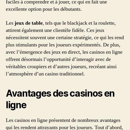
faciles à comprendre et à jouer, ce qui en fait une
excellente option pour les débutants.
Les
jeux de table
, tels que le blackjack et la roulette,
attirent également une clientèle fidèle. Ces jeux
nécessitent souvent une certaine stratégie, ce qui les rend
plus stimulants pour les joueurs expérimentés. De plus,
avec l’émergence des jeux en direct, les casinos en ligne
offrent désormais l’opportunité d’interagir avec de
véritables croupiers et d’autres joueurs, recréant ainsi
l’atmosphère d’un casino traditionnel.
Avantages des casinos en
ligne
Les casinos en ligne présentent de nombreux avantages
qui les rendent attrayants pour les joueurs. Tout d’abord,