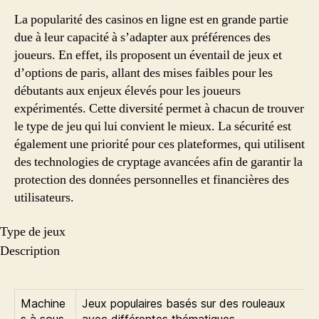
La popularité des casinos en ligne est en grande partie
due à leur capacité à s’adapter aux préférences des
joueurs. En effet, ils proposent un éventail de jeux et
d’options de paris, allant des mises faibles pour les
débutants aux enjeux élevés pour les joueurs
expérimentés. Cette diversité permet à chacun de trouver
le type de jeu qui lui convient le mieux. La sécurité est
également une priorité pour ces plateformes, qui utilisent
des technologies de cryptage avancées afin de garantir la
protection des données personnelles et financières des
utilisateurs.
Type de jeux
Description
Machine
Jeux populaires basés sur des rouleaux