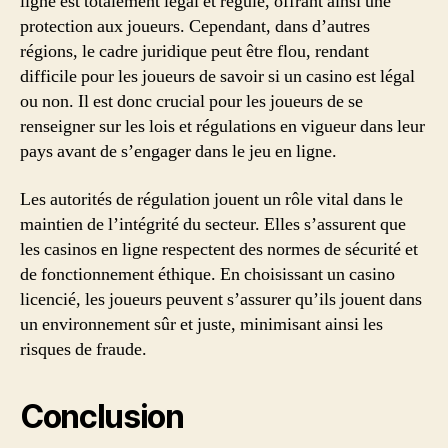
ligne est totalement légal et régulé, offrant ainsi une
protection aux joueurs. Cependant, dans d’autres
régions, le cadre juridique peut être flou, rendant
difficile pour les joueurs de savoir si un casino est légal
ou non. Il est donc crucial pour les joueurs de se
renseigner sur les lois et régulations en vigueur dans leur
pays avant de s’engager dans le jeu en ligne.
Les autorités de régulation jouent un rôle vital dans le
maintien de l’intégrité du secteur. Elles s’assurent que
les casinos en ligne respectent des normes de sécurité et
de fonctionnement éthique. En choisissant un casino
licencié, les joueurs peuvent s’assurer qu’ils jouent dans
un environnement sûr et juste, minimisant ainsi les
risques de fraude.
Conclusion