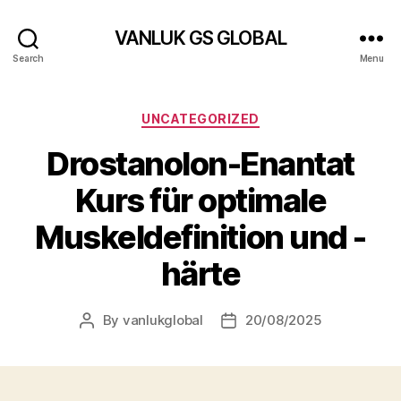
VANLUK GS GLOBAL
Search
Menu
Categories
UNCATEGORIZED
Drostanolon-Enantat
Kurs für optimale
Muskeldefinition und -
härte
By
vanlukglobal
20/08/2025
Post
Post
author
date