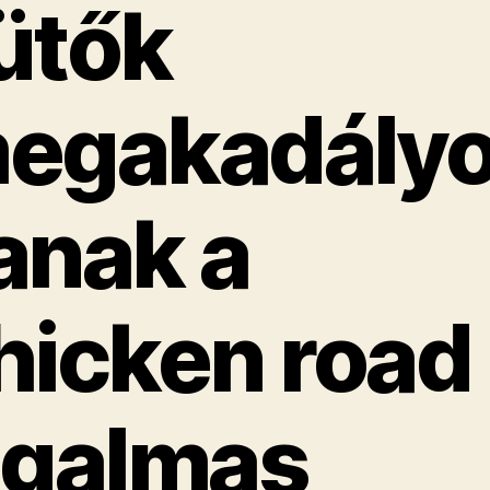
ütők
egakadály
anak a
hicken road
zgalmas