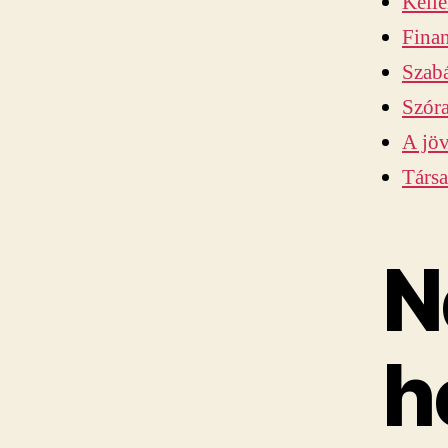
Kell
Finan
Szabá
Szóra
A jöv
Társa
N
h