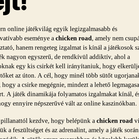
jt!
n online játékvilág egyik legizgalmasabb és
vatívabb eseménye a
chicken road
, amely nem csup
ztató, hanem rengeteg izgalmat is kínál a játékosok s
ték nagyon egyszerű, de rendkívül addiktív, ahol a
oknak egy kis csirkét kell irányítaniuk, hogy elkerülj
ütőket az úton. A cél, hogy minél több sütőt ugorjana
, hogy a csirke megégnie, mindezt a lehető legmagas
rt. A játék dinamikája folyamatos izgalmakat kínál, 
hogy ennyire népszerűvé vált az online kaszinókban.
 pillanattól kezdve, hogy belépünk a
chicken road
vi
ük a feszültséget és az adrenalint, amely a játék során