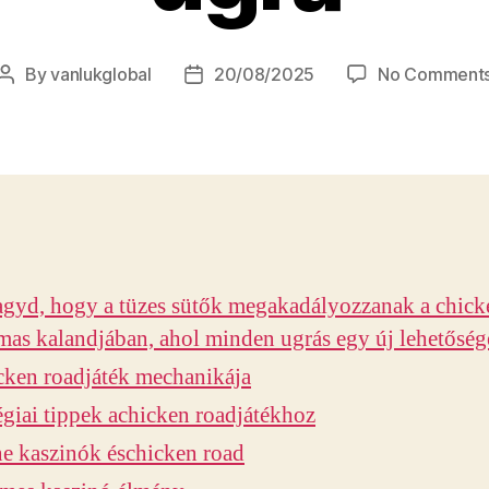
By
vanlukglobal
20/08/2025
No Comment
Post
Post
author
date
gyd, hogy a tüzes sütők megakadályozzanak a chick
mas kalandjában, ahol minden ugrás egy új lehetősége
ken roadjáték mechanikája
égiai tippek achicken roadjátékhoz
e kaszinók éschicken road