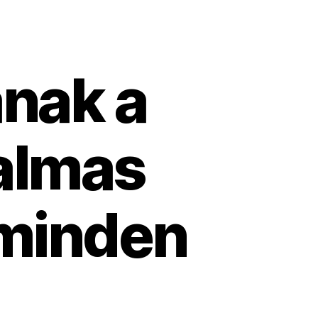
nak a
galmas
 minden