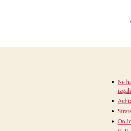
Ne ha
izgal
Achic
Strat
Onlin