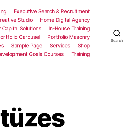
ing
Executive Search & Recruitment
eative Studio
Home Digital Agency
 Capital Solutions
In-House Training
ortfolio Carousel
Portfolio Masonry
Search
es
Sample Page
Services
Shop
Development Goals Courses
Training
 tüzes