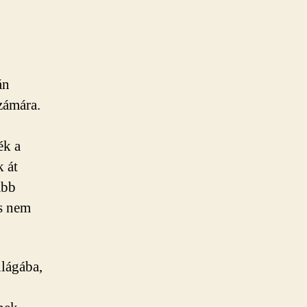
án
zámára.
ék a
k át
abb
és nem
lágába,