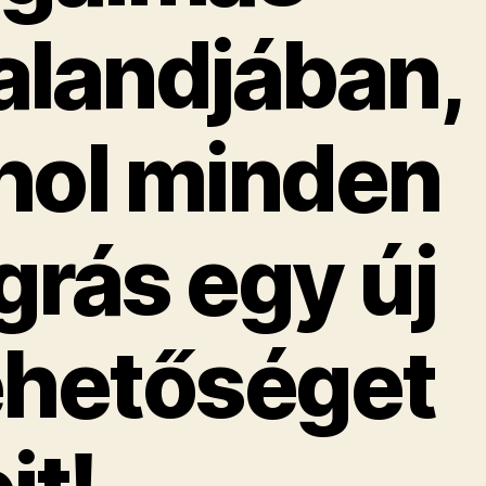
alandjában,
hol minden
grás egy új
ehetőséget