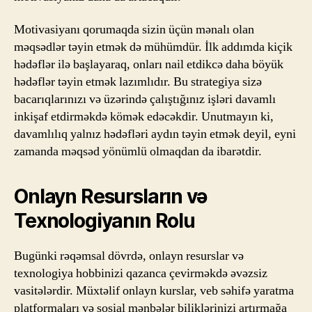
Motivasiyanı qorumaqda sizin üçün mənalı olan
məqsədlər təyin etmək də mühümdür. İlk addımda kiçik
hədəflər ilə başlayaraq, onları nail etdikcə daha böyük
hədəflər təyin etmək lazımlıdır. Bu strategiya sizə
bacarıqlarınızı və üzərində çalıştığınız işləri davamlı
inkişaf etdirməkdə kömək edəcəkdir. Unutmayın ki,
davamlılıq yalnız hədəfləri aydın təyin etmək deyil, eyni
zamanda məqsəd yönümlü olmaqdan da ibarətdir.
Onlayn Resursların və
Texnologiyanın Rolu
Bugünki rəqəmsal dövrdə, onlayn resurslar və
texnologiya hobbinizi qazanca çevirməkdə əvəzsiz
vasitələrdir. Müxtəlif onlayn kurslar, veb səhifə yaratma
platformaları və sosial mənbələr biliklərinizi artırmağa