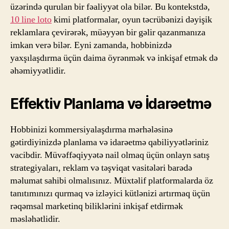
üzərində qurulan bir fəaliyyət ola bilər. Bu kontekstdə,
10 line loto
kimi platformalar, oyun təcrübənizi dəyişik
reklamlara çevirərək, müəyyən bir gəlir qazanmanıza
imkan verə bilər. Eyni zamanda, hobbinizdə
yaxşılaşdırma üçün daima öyrənmək və inkişaf etmək də
əhəmiyyətlidir.
Effektiv Planlama və İdarəetmə
Hobbinizi kommersiyalaşdırma mərhələsinə
gətirdiyinizdə planlama və idarəetmə qabiliyyətləriniz
vacibdir. Müvəffəqiyyətə nail olmaq üçün onlayn satış
strategiyaları, reklam və təşviqat vasitələri barədə
məlumat sahibi olmalısınız. Müxtəlif platformalarda öz
tanıtımınızı qurmaq və izləyici kütlənizi artırmaq üçün
rəqəmsal marketinq biliklərini inkişaf etdirmək
məsləhətlidir.