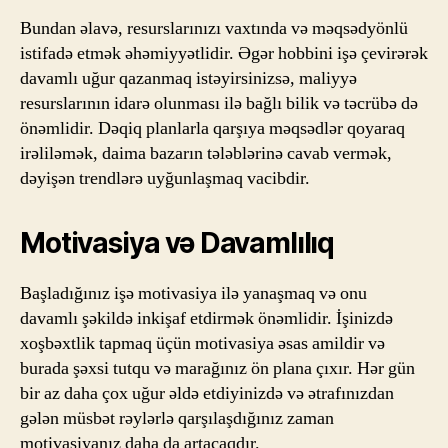
Bundan əlavə, resurslarınızı vaxtında və məqsədyönlü
istifadə etmək əhəmiyyətlidir. Əgər hobbini işə çevirərək
davamlı uğur qazanmaq istəyirsinizsə, maliyyə
resurslarının idarə olunması ilə bağlı bilik və təcrübə də
önəmlidir. Dəqiq planlarla qarşıya məqsədlər qoyaraq
irəliləmək, daima bazarın tələblərinə cavab vermək,
dəyişən trendlərə uyğunlaşmaq vacibdir.
Motivasiya və Davamlılıq
Başladığınız işə motivasiya ilə yanaşmaq və onu
davamlı şəkildə inkişaf etdirmək önəmlidir. İşinizdə
xoşbəxtlik tapmaq üçün motivasiya əsas amildir və
burada şəxsi tutqu və marağınız ön plana çıxır. Hər gün
bir az daha çox uğur əldə etdiyinizdə və ətrafınızdan
gələn müsbət rəylərlə qarşılaşdığınız zaman
motivasiyanız daha da artacaqdır.