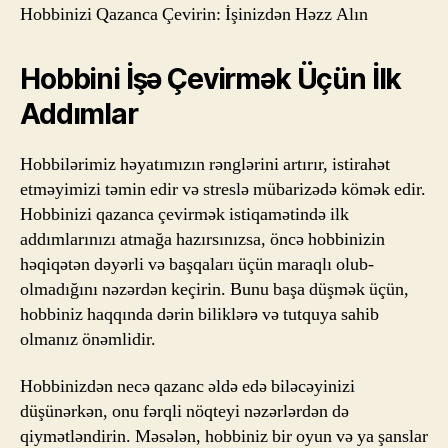
Həzz
Hobbinizi Qazanca Çevirin: İşinizdən Həzz Alın
Alın
Hobbini İşə Çevirmək Üçün İlk
Addımlar
Hobbilərimiz həyatımızın rənglərini artırır, istirahət
etməyimizi təmin edir və streslə mübarizədə kömək edir.
Hobbinizi qazanca çevirmək istiqamətində ilk
addımlarınızı atmağa hazırsınızsa, öncə hobbinizin
həqiqətən dəyərli və başqaları üçün maraqlı olub-
olmadığını nəzərdən keçirin. Bunu başa düşmək üçün,
hobbiniz haqqında dərin biliklərə və tutquya sahib
olmanız önəmlidir.
Hobbinizdən necə qazanc əldə edə biləcəyinizi
düşünərkən, onu fərqli nöqteyi nəzərlərdən də
qiymətləndirin. Məsələn, hobbiniz bir oyun və ya şanslar