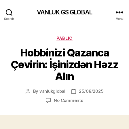
VANLUK GS GLOBAL
Search
Menu
Categories
PABLIC
Hobbinizi Qazanca
Çevirin: İşinizdən Həzz
Alın
By
vanlukglobal
25/08/2025
Post
Post
author
date
on
No Comments
Hobbinizi
Qazanca
Çevirin:
İşinizdən