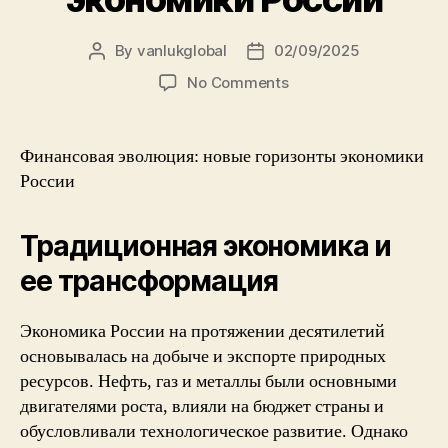
By
vanlukglobal
02/09/2025
Post
Post
author
date
on
No Comments
Финансовая
эволюция:
новые
Финансовая эволюция: новые горизонты экономики
горизонты
России
экономики
России
Традиционная экономика и
ее трансформация
Экономика России на протяжении десятилетий
основывалась на добыче и экспорте природных
ресурсов. Нефть, газ и металлы были основными
двигателями роста, влияли на бюджет страны и
обусловливали технологическое развитие. Однако