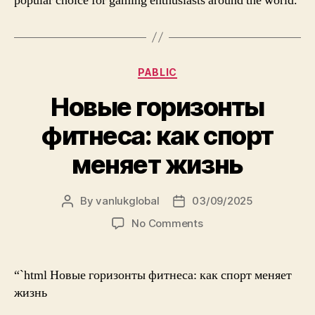
popular choice for gaming enthusiasts around the world.
Categories
PABLIC
Новые горизонты
фитнеса: как спорт
меняет жизнь
By
vanlukglobal
03/09/2025
Post
Post
author
date
on
No Comments
Новые
горизонты
фитнеса:
“`html Новые горизонты фитнеса: как спорт меняет
как
жизнь
спорт