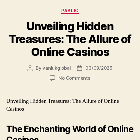
Categories
PABLIC
Unveiling Hidden
Treasures: The Allure of
Online Casinos
By
vanlukglobal
03/09/2025
Post
Post
author
date
on
No Comments
Unveiling
Hidden
Treasures:
Unveiling Hidden Treasures: The Allure of Online
The
Casinos
Allure
of
Online
The Enchanting World of Online
Casinos
Casinos