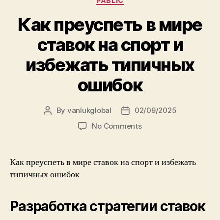
PABLIC
Как преуспеть в мире
ставок на спорт и
избежать типичных
ошибок
By
vanlukglobal
02/09/2025
Post
Post
author
date
on
No Comments
Как
преуспеть
в
Как преуспеть в мире ставок на спорт и избежать
мире
типичных ошибок
ставок
на
спорт
Разработка стратегии ставок
и