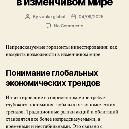
в изменчивом мире
By
vanlukglobal
04/09/2025
Post
Post
author
date
on
No Comments
Непредсказуемые
горизонты
инвестирования:
Непредсказуемые горизонты инвестирования: как
как
находить возможности в изменчивом мире
находить
возможности
в
Понимание глобальных
изменчивом
экономических трендов
мире
Инвестирование в современном мире требует
глубокого понимания глобальных экономических
трендов. Традиционные рынки акций и облигаций
становятся все более непредсказуемыми, а
временами и нестабильными. Это связано с