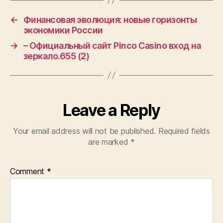
←
Финансовая эволюция: новые горизонты
экономики России
→
– Официальный сайт Pinco Casino вход на
зеркало.655 (2)
Leave a Reply
Your email address will not be published.
Required fields
are marked
*
Comment
*