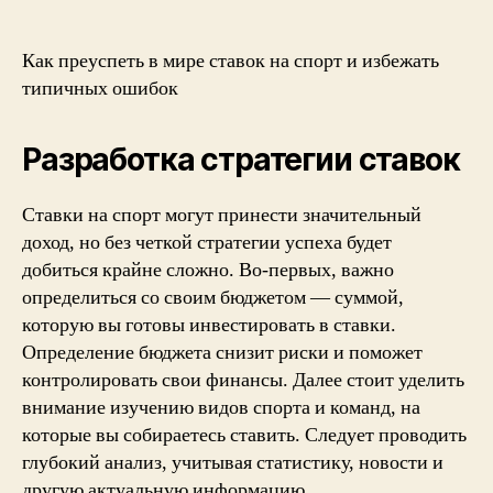
в
мире
ставок
Как преуспеть в мире ставок на спорт и избежать
на
типичных ошибок
спорт
и
Разработка стратегии ставок
избежать
типичных
ошибок
Ставки на спорт могут принести значительный
доход, но без четкой стратегии успеха будет
добиться крайне сложно. Во-первых, важно
определиться со своим бюджетом — суммой,
которую вы готовы инвестировать в ставки.
Определение бюджета снизит риски и поможет
контролировать свои финансы. Далее стоит уделить
внимание изучению видов спорта и команд, на
которые вы собираетесь ставить. Следует проводить
глубокий анализ, учитывая статистику, новости и
другую актуальную информацию.