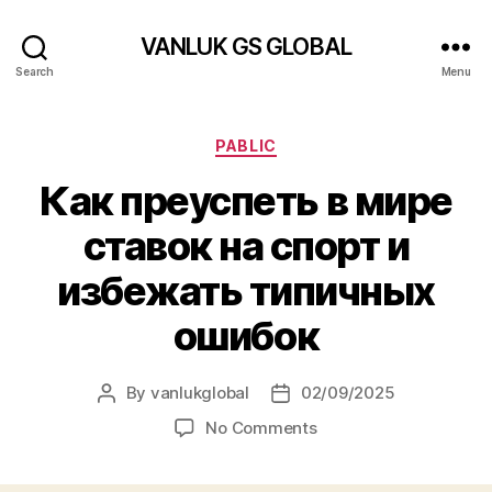
VANLUK GS GLOBAL
Search
Menu
Categories
PABLIC
Как преуспеть в мире
ставок на спорт и
избежать типичных
ошибок
By
vanlukglobal
02/09/2025
Post
Post
author
date
on
No Comments
Как
преуспеть