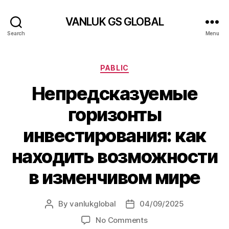
VANLUK GS GLOBAL
Search
Menu
Categories
PABLIC
Непредсказуемые
горизонты
инвестирования: как
находить возможности
в изменчивом мире
By
vanlukglobal
04/09/2025
Post
Post
author
date
on
No Comments