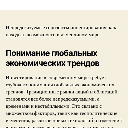
Непредсказуемые
горизонты
инвестирования:
как
находить
Непредсказуемые горизонты инвестирования: как
возможности
находить возможности в изменчивом мире
в
изменчивом
Понимание глобальных
мире
экономических трендов
Инвестирование в современном мире требует
глубокого понимания глобальных экономических
трендов. Традиционные рынки акций и облигаций
становятся все более непредсказуемыми, а
временами и нестабильными. Это связано с
множеством факторов, таких как геополитические
изменения, развитие новых технологий и изменения
в политике центральных банков. Поэтому важно