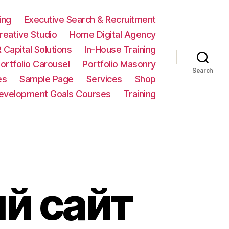
ing
Executive Search & Recruitment
eative Studio
Home Digital Agency
 Capital Solutions
In-House Training
ortfolio Carousel
Portfolio Masonry
Search
es
Sample Page
Services
Shop
Development Goals Courses
Training
й сайт