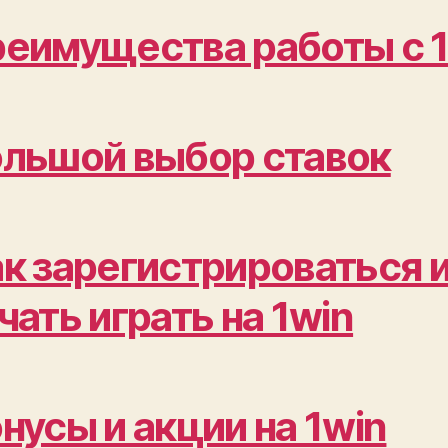
еимущества работы с 
льшой выбор ставок
к зарегистрироваться 
чать играть на 1win
нусы и акции на 1win