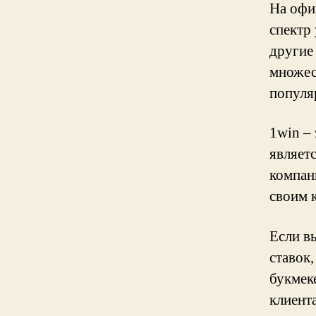
На офи
спектр 
другие
множес
популя
1win –
являетс
компан
своим 
Если в
ставок,
букмек
клиент