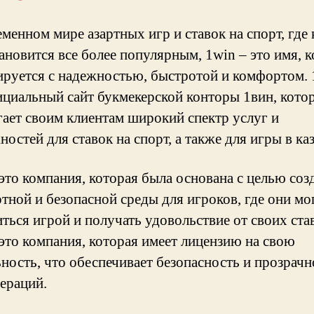
еменном мире азартных игр и ставок на спорт, где
ановится все более популярным, 1win – это имя, 
ируется с надежностью, быстротой и комфортом. 
ициальный сайт букмекерской конторы 1вин, кото
гает своим клиентам широкий спектр услуг и
остей для ставок на спорт, а также для игры в ка
 это компания, которая была основана с целью соз
тной и безопасной среды для игроков, где они мо
ться игрой и получать удовольствие от своих ста
 это компания, которая имеет лицензию на свою
ьность, что обеспечивает безопасность и прозрачн
пераций.