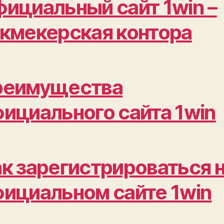
ициальный сайт 1win –
кмекерская контора
реимущества
ициального сайта 1win
к зарегистрироваться 
ициальном сайте 1win