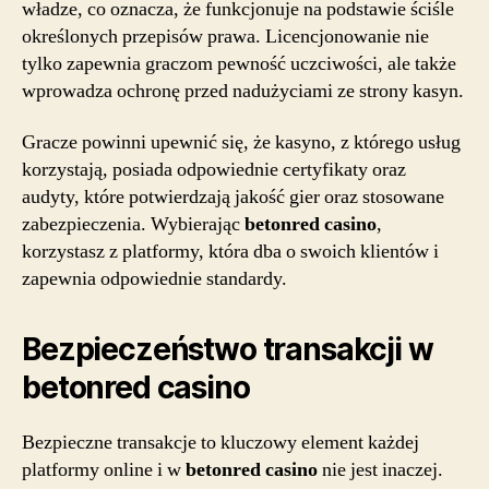
władze, co oznacza, że funkcjonuje na podstawie ściśle
określonych przepisów prawa. Licencjonowanie nie
tylko zapewnia graczom pewność uczciwości, ale także
wprowadza ochronę przed nadużyciami ze strony kasyn.
Gracze powinni upewnić się, że kasyno, z którego usług
korzystają, posiada odpowiednie certyfikaty oraz
audyty, które potwierdzają jakość gier oraz stosowane
zabezpieczenia. Wybierając
betonred casino
,
korzystasz z platformy, która dba o swoich klientów i
zapewnia odpowiednie standardy.
Bezpieczeństwo transakcji w
betonred casino
Bezpieczne transakcje to kluczowy element każdej
platformy online i w
betonred casino
nie jest inaczej.