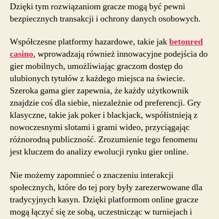
Dzięki tym rozwiązaniom gracze mogą być pewni
bezpiecznych transakcji i ochrony danych osobowych.
Współczesne platformy hazardowe, takie jak
betonred
casino
, wprowadzają również innowacyjne podejścia do
gier mobilnych, umożliwiając graczom dostęp do
ulubionych tytułów z każdego miejsca na świecie.
Szeroka gama gier zapewnia, że każdy użytkownik
znajdzie coś dla siebie, niezależnie od preferencji. Gry
klasyczne, takie jak poker i blackjack, współistnieją z
nowoczesnymi slotami i grami wideo, przyciągając
różnorodną publiczność. Zrozumienie tego fenomenu
jest kluczem do analizy ewolucji rynku gier online.
Nie możemy zapomnieć o znaczeniu interakcji
społecznych, które do tej pory były zarezerwowane dla
tradycyjnych kasyn. Dzięki platformom online gracze
mogą łączyć się ze sobą, uczestnicząc w turniejach i