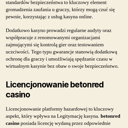
standardów bezpieczeństwa to kluczowy element
gromadzenia zaufania u graczy, którzy mogą czuć się
pewnie, korzystając z usług kasyna online.
Dodatkowo kasyno prowadzi regularne audyty oraz
współpracuje z renomowanymi organizacjami
zajmującymi się kontrolą gier oraz testowaniem
uczciwości. Tego typu gwarancje stanowią dodatkową
ochronę dla graczy i umożliwiają spędzanie czasu w
wirtualnym kasynie bez obaw o swoje bezpieczeństwo.
Licencjonowanie betonred
casino
Licencjonowanie platformy hazardowej to kluczowy
aspekt, który wpływa na Legitymację kasyna.
betonred
casino
posiada licencję wydaną przez odpowiednie