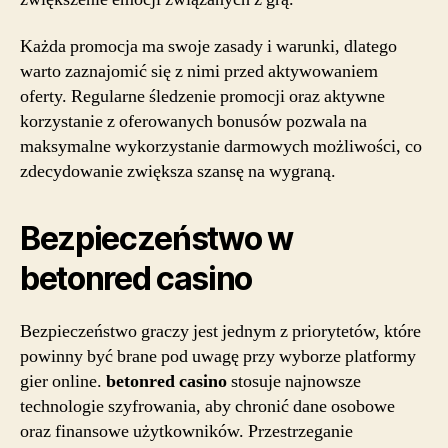
Każda promocja ma swoje zasady i warunki, dlatego
warto zaznajomić się z nimi przed aktywowaniem
oferty. Regularne śledzenie promocji oraz aktywne
korzystanie z oferowanych bonusów pozwala na
maksymalne wykorzystanie darmowych możliwości, co
zdecydowanie zwiększa szansę na wygraną.
Bezpieczeństwo w
betonred casino
Bezpieczeństwo graczy jest jednym z priorytetów, które
powinny być brane pod uwagę przy wyborze platformy
gier online.
betonred casino
stosuje najnowsze
technologie szyfrowania, aby chronić dane osobowe
oraz finansowe użytkowników. Przestrzeganie