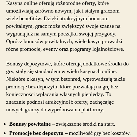
Kasyna online oferują różnorodne oferty, które
umożliwiają zarówno nowym, jak i stałym graczom
wiele benefitów. Dzięki atrakcyjnym bonusom
powitalnym, gracz może zwiększyć swoje szanse na
wygraną już na samym początku swojej przygody.
Oprócz bonusów powitalnych, wiele kasyn prowadzi
różne promocje, eventy oraz programy lojalnościowe.
Bonusy depozytowe, które oferują dodatkowe środki do
gry, stały się standardem w wielu kasynach online.
Niektóre z kasyn, w tym betonred, wprowadzają także
promocje bez depozytu, które pozwalają na grę bez
konieczności wpłacania własnych pieniędzy. To
znacznie podnosi atrakcyjność oferty, zachęcając
nowych graczy do wypróbowania platformy.
Bonusy powitalne
– zwiększone środki na start.
Promocje bez depozytu
– możliwość gry bez kosztów.