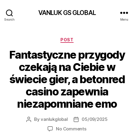
VANLUK GS GLOBAL
Search
Menu
Categories
POST
Fantastyczne przygody
czekają na Ciebie w
świecie gier, a betonred
casino zapewnia
niezapomniane emo
By
vanlukglobal
05/09/2025
Post
Post
author
date
on
No Comments