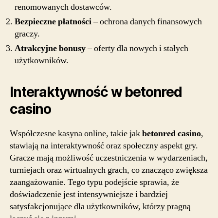
renomowanych dostawców.
Bezpieczne płatności
– ochrona danych finansowych
graczy.
Atrakcyjne bonusy
– oferty dla nowych i stałych
użytkowników.
Interaktywność w betonred
casino
Współczesne kasyna online, takie jak
betonred casino
,
stawiają na interaktywność oraz społeczny aspekt gry.
Gracze mają możliwość uczestniczenia w wydarzeniach,
turniejach oraz wirtualnych grach, co znacząco zwiększa
zaangażowanie. Tego typu podejście sprawia, że
doświadczenie jest intensywniejsze i bardziej
satysfakcjonujące dla użytkowników, którzy pragną