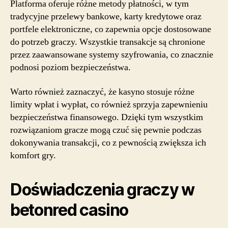
Platforma oferuje różne metody płatności, w tym
tradycyjne przelewy bankowe, karty kredytowe oraz
portfele elektroniczne, co zapewnia opcje dostosowane
do potrzeb graczy. Wszystkie transakcje są chronione
przez zaawansowane systemy szyfrowania, co znacznie
podnosi poziom bezpieczeństwa.
Warto również zaznaczyć, że kasyno stosuje różne
limity wpłat i wypłat, co również sprzyja zapewnieniu
bezpieczeństwa finansowego. Dzięki tym wszystkim
rozwiązaniom gracze mogą czuć się pewnie podczas
dokonywania transakcji, co z pewnością zwiększa ich
komfort gry.
Doświadczenia graczy w
betonred casino